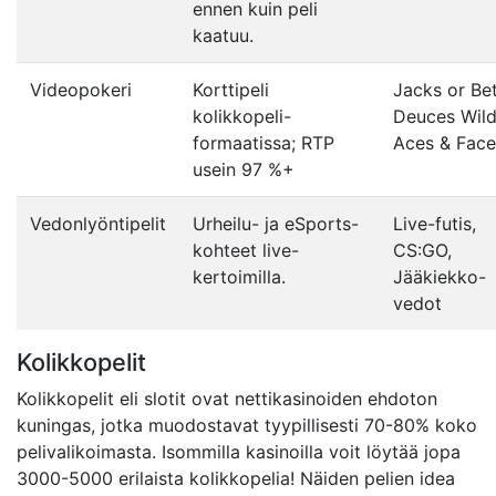
ennen kuin peli
kaatuu.
Videopokeri
Korttipeli
Jacks or Bet
kolikkopeli-
Deuces Wild
formaatissa; RTP
Aces & Face
usein 97 %+
Vedonlyöntipelit
Urheilu- ja eSports-
Live-futis,
kohteet live-
CS:GO,
kertoimilla.
Jääkiekko-
vedot
Kolikkopelit
Kolikkopelit eli slotit ovat nettikasinoiden ehdoton
kuningas, jotka muodostavat tyypillisesti 70-80% koko
pelivalikoimasta. Isommilla kasinoilla voit löytää jopa
3000-5000 erilaista kolikkopelia! Näiden pelien idea