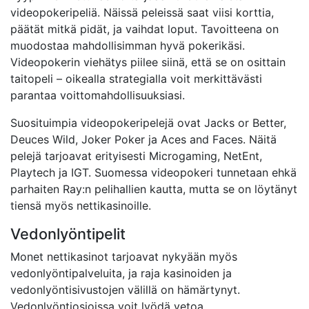
videopokeripeliä. Näissä peleissä saat viisi korttia,
päätät mitkä pidät, ja vaihdat loput. Tavoitteena on
muodostaa mahdollisimman hyvä pokerikäsi.
Videopokerin viehätys piilee siinä, että se on osittain
taitopeli – oikealla strategialla voit merkittävästi
parantaa voittomahdollisuuksiasi.
Suosituimpia videopokeripelejä ovat Jacks or Better,
Deuces Wild, Joker Poker ja Aces and Faces. Näitä
pelejä tarjoavat erityisesti Microgaming, NetEnt,
Playtech ja IGT. Suomessa videopokeri tunnetaan ehkä
parhaiten Ray:n pelihallien kautta, mutta se on löytänyt
tiensä myös nettikasinoille.
Vedonlyöntipelit
Monet nettikasinot tarjoavat nykyään myös
vedonlyöntipalveluita, ja raja kasinoiden ja
vedonlyöntisivustojen välillä on hämärtynyt.
Vedonlyöntiosioissa voit lyödä vetoa