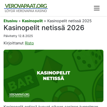
Etusivu
»
Kasinopelit
»
Kasinopelit netissä 2025
Kasinopelit netissä 2026
Päivitetty
12.8.2025
Kirjoittanut
Risto
Kasinopelit netissä tuovat oikean casinon tunnelman