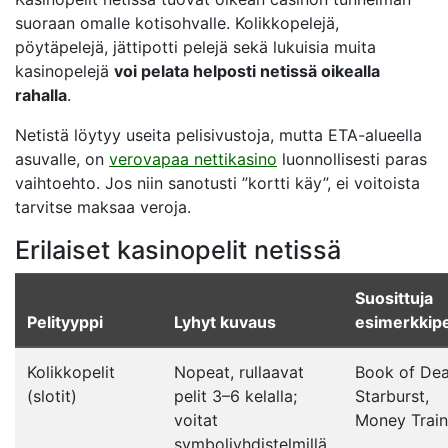
suoraan omalle kotisohvalle. Kolikkopelejä,
pöytäpelejä, jättipotti pelejä sekä lukuisia muita
kasinopelejä
voi pelata helposti netissä oikealla
rahalla
.
Netistä löytyy useita pelisivustoja, mutta ETA-alueella
asuvalle, on
verovapaa nettikasino
luonnollisesti paras
vaihtoehto. Jos niin sanotusti ”kortti käy”, ei voitoista
tarvitse maksaa veroja.
Erilaiset kasinopelit netissä
Suosittuja
Pelityyppi
Lyhyt kuvaus
esimerkkipe
Kolikkopelit
Nopeat, rullaavat
Book of Dea
(slotit)
pelit 3–6 kelalla;
Starburst,
voitat
Money Train
symboliyhdistelmillä.