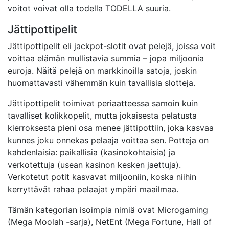
voitot voivat olla todella TODELLA suuria.
Jättipottipelit
Jättipottipelit eli jackpot-slotit ovat pelejä, joissa voit
voittaa elämän mullistavia summia – jopa miljoonia
euroja. Näitä pelejä on markkinoilla satoja, joskin
huomattavasti vähemmän kuin tavallisia slotteja.
Jättipottipelit toimivat periaatteessa samoin kuin
tavalliset kolikkopelit, mutta jokaisesta pelatusta
kierroksesta pieni osa menee jättipottiin, joka kasvaa
kunnes joku onnekas pelaaja voittaa sen. Potteja on
kahdenlaisia: paikallisia (kasinokohtaisia) ja
verkotettuja (usean kasinon kesken jaettuja).
Verkotetut potit kasvavat miljooniin, koska niihin
kerryttävät rahaa pelaajat ympäri maailmaa.
Tämän kategorian isoimpia nimiä ovat Microgaming
(Mega Moolah -sarja), NetEnt (Mega Fortune, Hall of