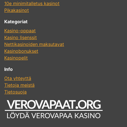
10e minimitalletus kasinot
Pikakasinot
Kategoriat
Kasino-oppaat
Kasino lisenssit
Nettikasinoiden maksutavat
Kasinobonukset
Kasinopelit
Info
Ota yhteyttä
Tietoja meistä
Tietosuoja