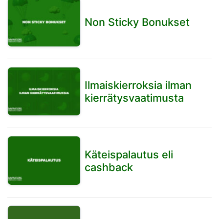
Non Sticky Bonukset
Ilmaiskierroksia ilman
kierrätysvaatimusta
Käteispalautus eli
cashback