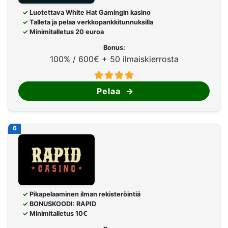
Luotettava White Hat Gamingin kasino
Talleta ja pelaa verkkopankkitunnuksilla
Minimitalletus 20 euroa
Bonus:
100% / 600€ + 50 ilmaiskierrosta
Pelaa
→
6
Pikapelaaminen ilman rekisteröintiä
BONUSKOODI: RAPID
Minimitalletus 10€