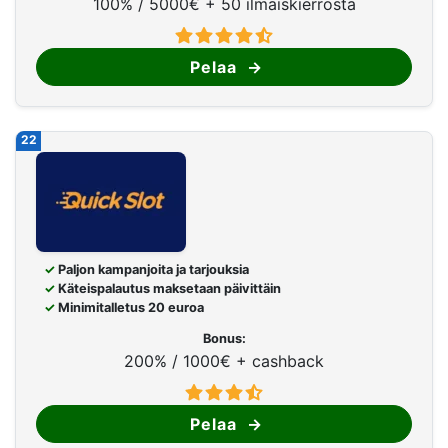
100% / 5000€ + 50 ilmaiskierrosta
Pelaa
→
22
Paljon kampanjoita ja tarjouksia
Käteispalautus maksetaan päivittäin
Minimitalletus 20 euroa
Bonus:
200% / 1000€ + cashback
Pelaa
→