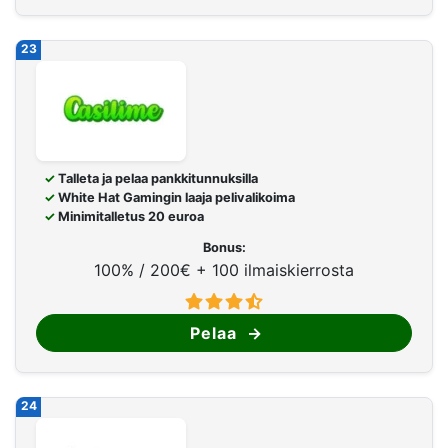
23
Talleta ja pelaa pankkitunnuksilla
White Hat Gamingin laaja pelivalikoima
Minimitalletus 20 euroa
Bonus:
100% / 200€ + 100 ilmaiskierrosta
Pelaa
→
24