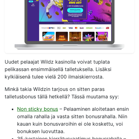
Uudet pelaajat Wildz kasinolla voivat tuplata
pelikassan ensimmäisellä talletuksella. Lisäksi
kylkiäisenä tulee vielä 200 ilmaiskierrosta.
Minkä takia Wildzin tarjous on sitten paras
talletusbonus tällä hetkellä? Tässä muutama syy:
Non sticky bonus
– Pelaaminen aloitetaan ensin
omalla rahalla ja vasta sitten bonusrahalla. Niin
kauan kuin bonusvaroihin ei ole koskettu, voi
bonuksen luovuttaa.
35-kertainen kierrätysvaatimus bonusrahalla –