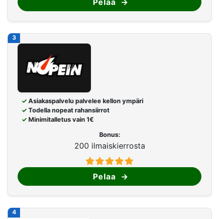
Pelaa
→
3
Asiakaspalvelu palvelee kellon ympäri
Todella nopeat rahansiirrot
Minimitalletus vain 1€
Bonus:
200 ilmaiskierrosta
Pelaa
→
4