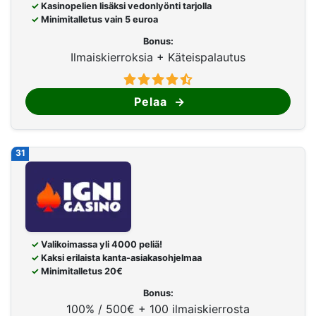
Kasinopelien lisäksi vedonlyönti tarjolla
Minimitalletus vain 5 euroa
Bonus:
Ilmaiskierroksia + Käteispalautus
Pelaa
→
31
Valikoimassa yli 4000 peliä!
Kaksi erilaista kanta-asiakasohjelmaa
Minimitalletus 20€
Bonus:
100% / 500€ + 100 ilmaiskierrosta