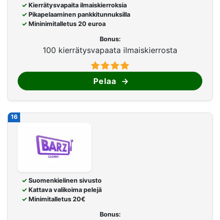
Kierrätysvapaita ilmaiskierroksia
Pikapelaaminen pankkitunnuksilla
Mininimitalletus 20 euroa
Bonus:
100 kierrätysvapaata ilmaiskierrosta
Pelaa
→
16
Suomenkielinen sivusto
Kattava valikoima pelejä
Minimitalletus 20€
Bonus: