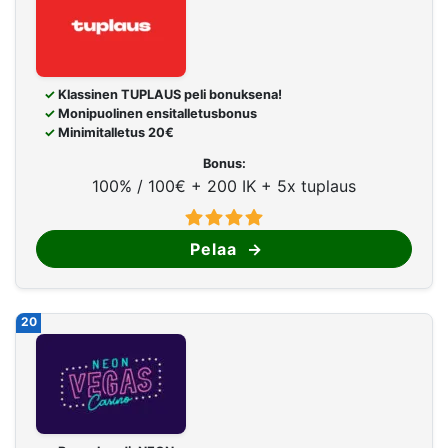
Klassinen TUPLAUS peli bonuksena!
Monipuolinen ensitalletusbonus
Minimitalletus 20€
Bonus:
100% / 100€ + 200 IK + 5x tuplaus
Pelaa
→
20