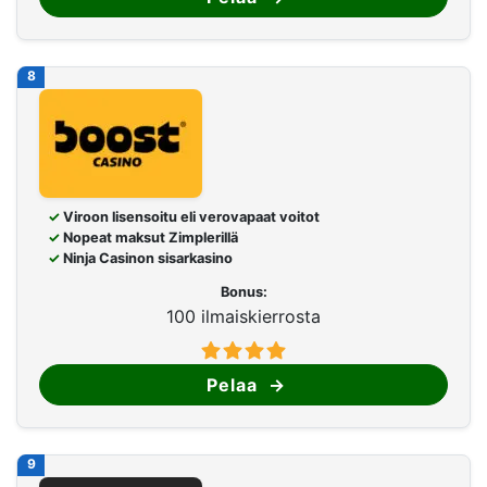
8
Viroon lisensoitu eli verovapaat voitot
Nopeat maksut Zimplerillä
Ninja Casinon sisarkasino
Bonus:
100 ilmaiskierrosta
Pelaa
→
9