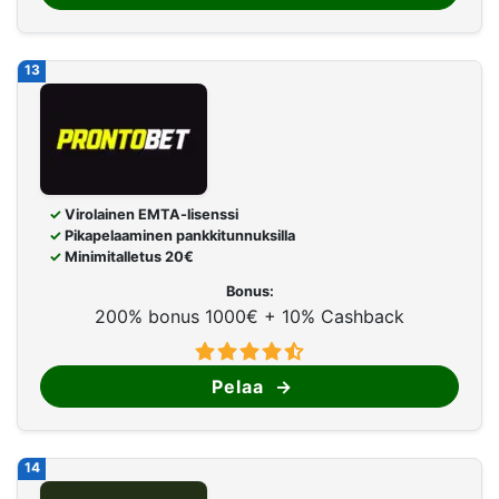
13
Virolainen EMTA-lisenssi
Pikapelaaminen pankkitunnuksilla
Minimitalletus 20€
Bonus:
200% bonus 1000€ + 10% Cashback
Pelaa
→
14