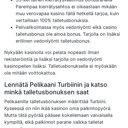
Parempaa kierrätysehtoa ei oikeastaan mikään
muu verovapaa kasino tällä hetkellä tarjoa, kuin
vertaillaan 100% talletusbonuksia.
Pelivalikoimassa myös vedonlyönti eikä casino
talletusbonus ole ainoa bonus. Tarjolla on lisäksi
erillinen vedonlyönti talletusbonus.
Nykyään kasinolla voi pelata nopeasti ilman
rekisteröintiä ja lisäksi tarjolla on vedonlyönti
kasinopelien lisäksi. Talletusbonuksella ei myöskään
ole mitään voittokattoa.
Lennätä Pelikaani Turbiinin ja katso
minkä talletusbonuksen saat
Pelikaanilla talletusbonuksen määrittää Turbiini.
Kyseessä on niin ikää kasinon oma palkintopyörä.
Mutta tätä pyörää pääsee kokeilemaan vaivaisella
kympillä, eikä palkinnot parane vaikka talletat