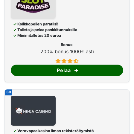
Kolikkopelien paratiisi!
Talleta ja pelaa pankkitunnuksilla
Minimitalletus 20 euroa
Bonus:
200% bonus 1000€ asti
Pelaa
→
30
Verovapaa kasino ilman rekisteröitymistä