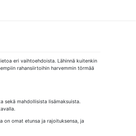
etoa eri vaihtoehdoista. Lähinnä kuitenkin
isempiin rahansiirtoihin harvemmin törmää
a sekä mahdollisista lisämaksuista.
avalla.
 on omat etunsa ja rajoituksensa, ja