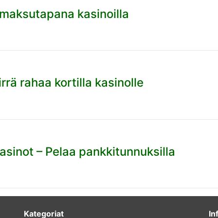
maksutapana kasinoilla
rrä rahaa kortilla kasinolle
asinot – Pelaa pankkitunnuksilla
Kategoriat
In