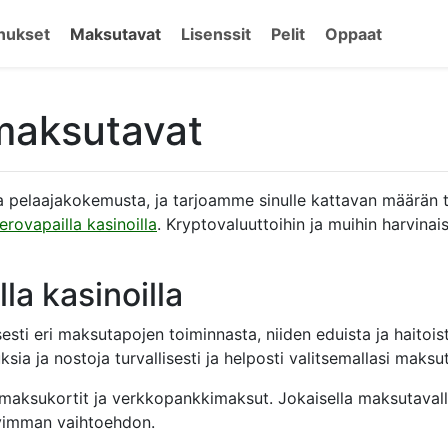
nukset
Maksutavat
Lisenssit
Pelit
Oppaat
maksutavat
 pelaajakokemusta, ja tarjoamme sinulle kattavan määrän ti
erovapailla kasinoilla
. Kryptovaluuttoihin ja muihin harvina
la kasinoilla
ti eri maksutapojen toiminnasta, niiden eduista ja haitoist
ia ja nostoja turvallisesti ja helposti valitsemallasi maksut
maksukortit ja verkkopankkimaksut. Jokaisella maksutavalla
ivimman vaihtoehdon.